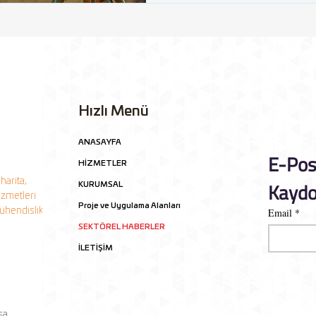
önemli olduğunu, bu hedeflere
yöntemleri ve pratik örnekleri
Hızlı Menü
ANASAYFA
E-Pos
HİZMETLER
harita,
Kaydo
KURUMSAL
izmetleri
Proje ve Uygulama Alanları
mühendislik
Email
*
SEKTÖREL HABERLER
İLETİŞİM
şa