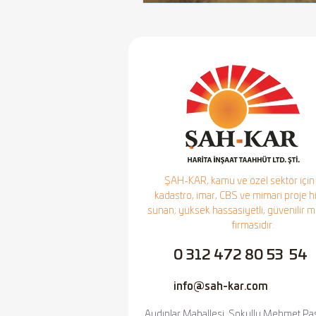
ŞAH-KAR, kamu ve özel sektör için 
kadastro, imar, CBS ve mimari proje h
sunan; yüksek hassasiyetli, güvenilir 
firmasıdır.
0 312 472 80 53 54
info@sah-kar.com
Aydınlar Mahallesi, Sokullu Mehmet Pa