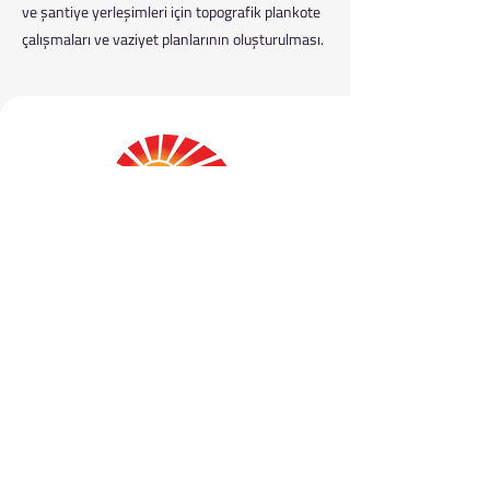
ve şantiye yerleşimleri için topografik plankote
çalışmaları ve vaziyet planlarının oluşturulması.
ŞAH-KAR is a highly accurate and reliable
engineering firm providing mapping,
cadastral, zoning, GIS, and architectural
project services to both the public and private
sectors.
info@sah-kar.com