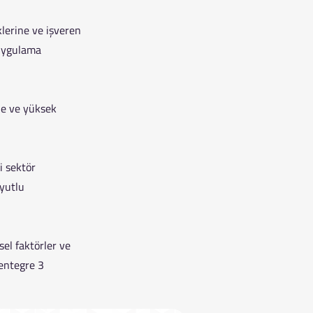
lerine ve işveren
 uygulama
ne ve yüksek
i sektör
oyutlu
el faktörler ve
 entegre 3