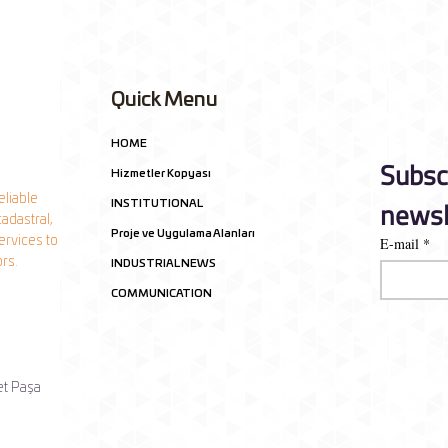
Quick Menu
HOME
Subscr
Hizmetler Kopyası
eliable
newsl
INSTITUTIONAL
adastral,
Proje ve Uygulama Alanları
ervices to
E-mail
*
ors.
INDUSTRIAL NEWS
COMMUNICATION
et Paşa