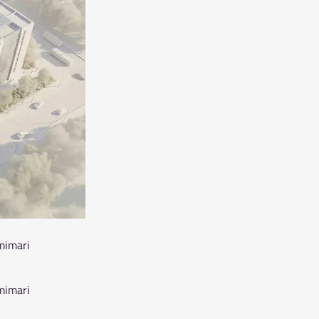
 mimari
 mimari