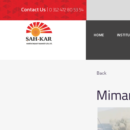
Contact Us
|
0 312 472 80 53 54
HOME
INSTIT
Back
Mimar