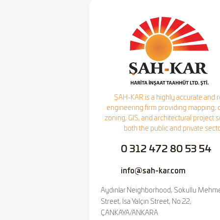
ŞAH-KAR is a highly accurate and r
engineering firm providing mapping, c
zoning, GIS, and architectural project s
both the public and private sect
0 312 472 80 53 54
info@sah-kar.com
Aydınlar Neighborhood, Sokullu Mehm
Street,
İsa Yalçın Street, No:22,
ÇANKAYA/ANKARA