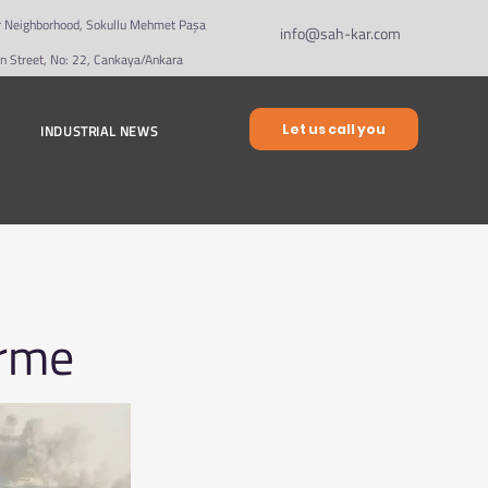
r Neighborhood, Sokullu Mehmet Paşa
info@sah-kar.com
cin Street, No: 22, Cankaya/Ankara
Let us call you
INDUSTRIAL NEWS
irme