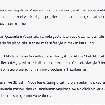
 ve Uygulama Projeleri: Arazi verilerine, yerel imar yönetmelik
un; konut, otel ve ticari yapı projelerinin tasarlanması, ruhsat ve
ksiz hazırlanması.
Çözümleri: Yaşam alanlarında gösterişten uzak, zamansız, rafi
erin ön plana çıktığı tasarım felsefesiyle iç mekan kurguları.
D Modelleme ve Görselleştirme: Revit, AutoCAD ve SketchUp gib
 ileri düzey yazılımlar kullanılarak projelerin tüm detaylarıyla 3 b
etkileyici proje sunumlarının/videolarının hazırlanması
m ve 3D Şehir Modelleme: Geniş ölçekli proje alanlarında, çevres
e uyumlu master plan çalışmalarının yapılması ve alt yüklenicilerle
delleme süreçlerinin yönetilmesi.