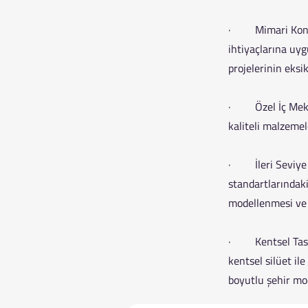
· Mimari Konsept
ihtiyaçlarına uyg
projelerinin eksi
· Özel İç Mekan 
kaliteli malzemel
· İleri Seviye 3
standartlarındaki
modellenmesi ve 
· Kentsel Tasarı
kentsel silüet il
boyutlu şehir mo