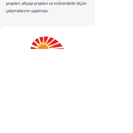
projeleri, altyapı projeleri ve mühendislik ölçüm
çalışmalarının yapılması.
ŞAH-KAR, kamu ve özel sektör için harita,
kadastro, imar, CBS ve mimari proje hizmetleri
sunan; yüksek hassasiyetli, güvenilir
mühendislik firmasıdır.
info@sah-kar.com
0 312 472 80 53
54